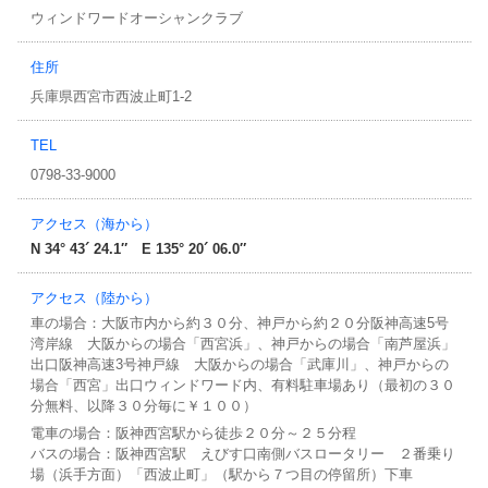
事務局だより
ウィンドワードオーシャンクラブ
マリンインフォメーション
住所
キャンペーン情報
兵庫県西宮市西波止町1-2
TEL
0798-33-9000
アクセス（海から）
N 34° 43´ 24.1″ E 135° 20´ 06.0″
アクセス（陸から）
車の場合：大阪市内から約３０分、神戸から約２０分阪神高速5号
湾岸線 大阪からの場合「西宮浜」、神戸からの場合「南芦屋浜」
出口阪神高速3号神戸線 大阪からの場合「武庫川」、神戸からの
場合「西宮」出口ウィンドワード内、有料駐車場あり（最初の３０
分無料、以降３０分毎に￥１００）
電車の場合：阪神西宮駅から徒歩２０分～２５分程
バスの場合：阪神西宮駅 えびす口南側バスロータリー ２番乗り
場（浜手方面）「西波止町」（駅から７つ目の停留所）下車