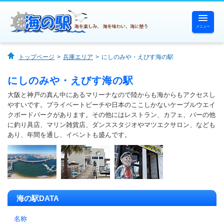
メニュー
ホーム
トップページ
兵庫エリア
にしのみや・えびす海の駅
海の駅一覧
にしのみや・えびす海の駅
大阪と神戸の真ん中にあるマリーナなので陸からも海からもアクセスし
海で遊ぶ
やすいです。プライベートビーチや日本のここしかないケーブルウエイ
クボードパークがあります。その他にはレストラン、カフェ、バーの他
に釣り具店、マリン雑貨店、ダンススタジオやマツエクサロン、なども
海を体験する
あり、年間を通し、イベントも盛んです。
海を味わう
海に憩う
海の駅DATA
名称