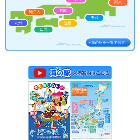
関東
兵庫
瀬戸内
中部
九州
近畿
四国
海の駅を一覧で探す