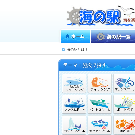
ホーム
海の駅一覧
海の駅とは？
海で遊ぶ
テーマ・施設で探す
海を体験する
海を味わう
海に憩う