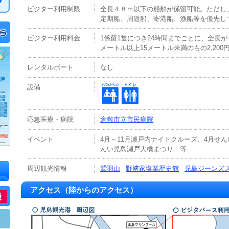
ビジター利用制限
全長４８ｍ以下の船舶が係留可能。ただし
定期船、周遊船、寄港船、漁船等を優先し
ビジター利用料金
1係留1隻につき24時間までごとに、全長が
メートル以上15メートル未満のもの2,200円
レンタルボート
なし
設備
応急医療・病院
倉敷市立市民病院
イベント
4月～11月瀬戸内ナイトクルーズ、4月せ
んい児島瀬戸大橋まつり 等
周辺観光情報
鷲羽山
野﨑家塩業歴史館
児島ジーンズ
アクセス（陸からのアクセス）