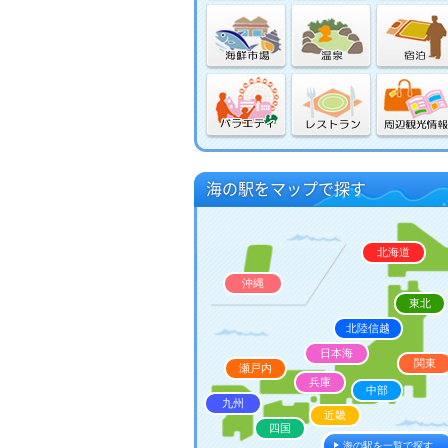
事務局だより
マリンインフォメーション
キャンペーン情報
海の駅をマップで探す
北海道
沖縄
東北
北陸信越
日本海
関東
瀬戸内
兵庫
中部
九州
近畿
四国
海の駅を一覧で探す