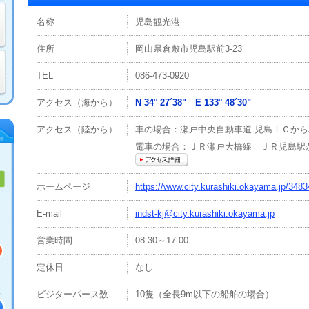
名称
児島観光港
住所
岡山県倉敷市児島駅前3-23
TEL
086-473-0920
アクセス（海から）
N 34° 27´38" E 133° 48´30"
アクセス（陸から）
車の場合：瀬戸中央自動車道 児島ＩＣか
電車の場合：ＪＲ瀬戸大橋線 ＪＲ児島駅
ホームページ
https://www.city.kurashiki.okayama.jp/348
E-mail
indst-kj@city.kurashiki.okayama.jp
営業時間
08:30～17:00
定休日
なし
ビジターパース数
10隻（全長9m以下の船舶の場合）