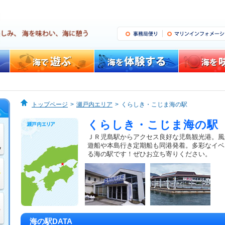
トップページ
瀬戸内エリア
くらしき・こじま海の駅
くらしき・こじま海の駅
ＪＲ児島駅からアクセス良好な児島観光港。風
遊船や本島行き定期船も同港発着。多彩なイベ
る海の駅です！ぜひお立ち寄りください。
海の駅DATA