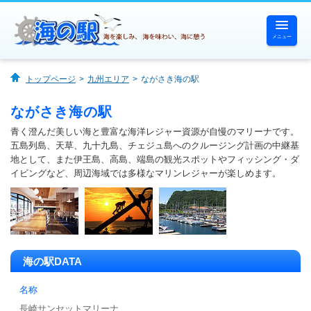
メニュー
ホーム
トップページ
九州エリア
ながさき海の駅
海の駅一覧
ながさき海の駅
青く澄んだ美しい海と豊富な海洋レジャー資源が自慢のマリーナです。
海で遊ぶ
五島列島、天草、九十九島、チェジュ島へのクルージング計画の中継基
地として、また伊王島、高島、端島の観光スポットやフィッシング・ダ
イビングなど、周辺海域では多様なマリンレジャーが楽しめます。
海を体験する
海を味わう
海に憩う
海の駅DATA
名称
長崎サンセットマリーナ