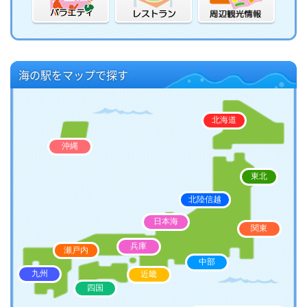
海の駅をマップで探す
北海道
沖縄
東北
北陸信越
日本海
関東
兵庫
瀬戸内
中部
九州
近畿
四国