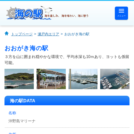
メニュー
ホーム
トップページ
瀬戸内エリア
おおがき海の駅
海の駅一覧
おおがき海の駅
３方を山に囲まれ穏やかな環境で、平均水深も10ｍあり、ヨットも係留
海で遊ぶ
可能。
海を体験する
海を味わう
海の駅DATA
海に憩う
名称
沖野島マリーナ