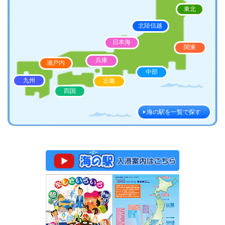
東北
北陸信越
日本海
関東
兵庫
瀬戸内
中部
九州
近畿
四国
海の駅を一覧で探す