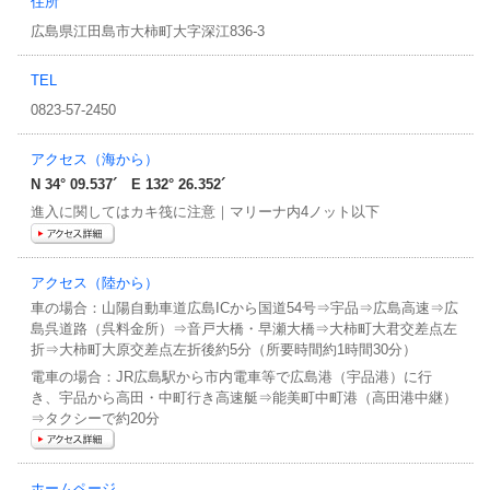
住所
事務局だより
広島県江田島市大柿町大字深江836-3
マリンインフォメーション
TEL
キャンペーン情報
0823-57-2450
アクセス（海から）
N 34° 09.537´ E 132° 26.352´
進入に関してはカキ筏に注意｜マリーナ内4ノット以下
アクセス（陸から）
車の場合：山陽自動車道広島ICから国道54号⇒宇品⇒広島高速⇒広
島呉道路（呉料金所）⇒音戸大橋・早瀬大橋⇒大柿町大君交差点左
折⇒大柿町大原交差点左折後約5分（所要時間約1時間30分）
電車の場合：JR広島駅から市内電車等で広島港（宇品港）に行
き、宇品から高田・中町行き高速艇⇒能美町中町港（高田港中継）
⇒タクシーで約20分
ホームページ